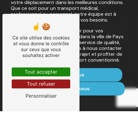
votre déplacement dans les meilleures conditions.
Que ce soit pour un transport médical,
professionnel ou personnel, notre équipe est à
votre écoute pour répondre à vos besoins.
En choisissant Taxi ALB Treguer pour vos
déplacements conventionnés dans la ville de Pays
Ce site utilise des cookies
Bigouden, vous optez pour un service de qualité,
et vous donne le contrôle
fiable et sécurisé. N'hésitez pas à nous contacter
sur ceux que vous
pour réserver votre prochain trajet et profiter de
souhaitez activer
notre expertise dans le transport conventionné.
Tout accepter
En savoir plus
Tout refuser
Contactez-nous
Personnaliser