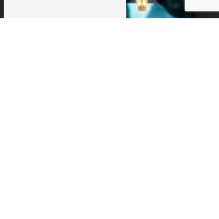
Adresse
13 Rue Hirondelles
29740 Plobannalec-Lesconil