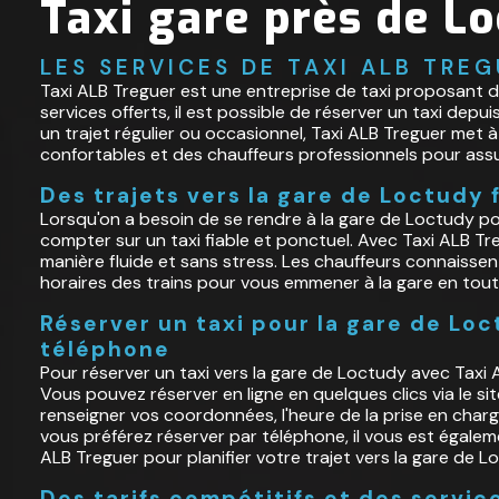
Taxi gare près de L
LES SERVICES DE TAXI ALB TRE
Taxi ALB Treguer est une entreprise de taxi proposant de
services offerts, il est possible de réserver un taxi depu
un trajet régulier ou occasionnel, Taxi ALB Treguer met à
confortables et des chauffeurs professionnels pour ass
Des trajets vers la gare de Loctudy 
Lorsqu'on a besoin de se rendre à la gare de Loctudy pour
compter sur un taxi fiable et ponctuel. Avec Taxi ALB Tre
manière fluide et sans stress. Les chauffeurs connaissent
horaires des trains pour vous emmener à la gare en tout
Réserver un taxi pour la gare de Loc
téléphone
Pour réserver un taxi vers la gare de Loctudy avec Taxi A
Vous pouvez réserver en ligne en quelques clics via le site 
renseigner vos coordonnées, l'heure de la prise en charge
vous préférez réserver par téléphone, il vous est égale
ALB Treguer pour planifier votre trajet vers la gare de L
Des tarifs compétitifs et des servic