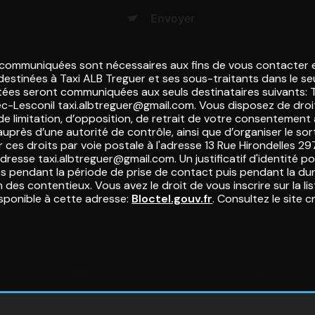
Envoyer
 communiquées sont nécessaires aux fins de vous contacter e
nt destinées à Taxi ALB Treguer et ses sous-traitants dans le s
ées seront communiquées aux seuls destinataires suivants: T
-Lesconil taxi.albtreguer@gmail.com. Vous disposez de droits
 de limitation, d’opposition, de retrait de votre consentemen
auprès d’une autorité de contrôle, ainsi que d’organiser le s
ces droits par voie postale à l'adresse 13 Rue Hirondelles 2
'adresse taxi.albtreguer@gmail.com. Un justificatif d'identité
pendant la période de prise de contact puis pendant la duré
 des contentieux. Vous avez le droit de vous inscrire sur la li
sponible à cette adresse:
Bloctel.gouv.fr
. Consultez le site c