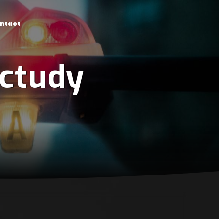
ntact
octudy