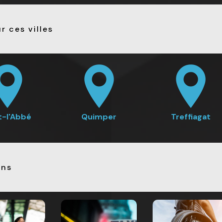
r ces villes
t-l'Abbé
Quimper
Treffiagat
ons