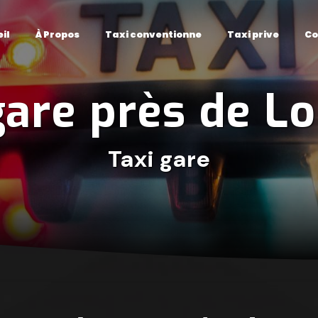
il
À Propos
Taxi conventionne
Taxi prive
Co
gare près de L
Taxi gare